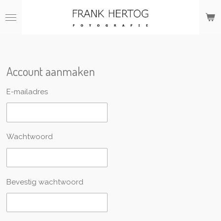
Ga
direct
naar
de
hoofdinhoud
Account aanmaken
E-mailadres
Wachtwoord
Bevestig wachtwoord