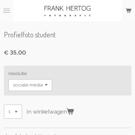
Ga
direct
naar
de
hoofdinhoud
Profielfoto student
€ 35,00
resolutie
In winkelwagen