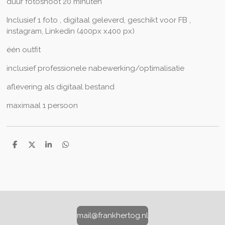
duur fotoshoot 20 minuten
Inclusief 1 foto , digitaal geleverd, geschikt voor FB ,
instagram, Linkedin (400px x400 px)
één outfit
inclusief professionele nabewerking/optimalisatie
aflevering als digitaal bestand
maximaal 1 persoon
D
D
S
D
e
e
h
e
l
e
a
l
e
l
r
e
n
e
n
mail@frankhertog.nl