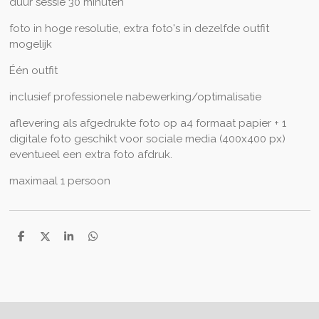
duur sessie 30 minuten
foto in hoge resolutie, extra foto's in dezelfde outfit
mogelijk
Één outfit
inclusief professionele nabewerking/optimalisatie
aflevering als afgedrukte foto op a4 formaat papier + 1
digitale foto geschikt voor sociale media (400x400 px)
eventueel een extra foto afdruk.
maximaal 1 persoon
D
D
S
D
e
e
h
e
l
e
a
l
e
l
r
e
n
e
n