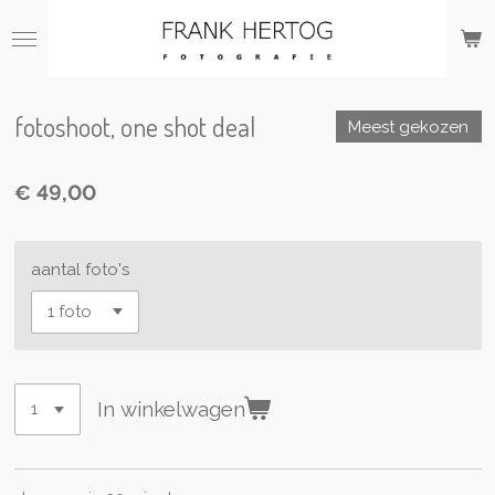
Ga
direct
naar
de
hoofdinhoud
fotoshoot, one shot deal
Meest gekozen
€ 49,00
aantal foto's
In winkelwagen